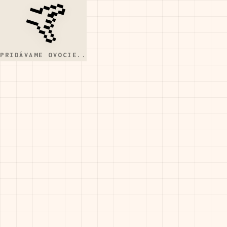
🤙
E-shop
Kde nás nájdeš
PRIDÁVAME OVOCIE
E-shop
Kde nás nájdeš